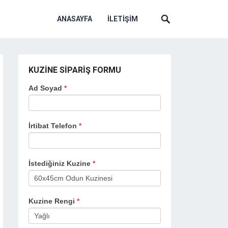
ANASAYFA
İLETIŞIM
KUZINE SIPARIŞ FORMU
If
Kuzine
Ad Soyad
*
you
Siparişi
are
human,
İrtibat Telefon
*
leave
this
field
İstediğiniz Kuzine
*
blank.
Kuzine Rengi
*