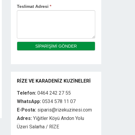
Teslimat Adresi
*
SIPARIŞIMI GÖNDER
RIZE VE KARADENIZ KUZINELERI
Telefon:
0464 242 27 55
WhatsApp:
0534 578 11 07
E-Posta:
siparis@rizekuzinesi.com
Adres:
Yiğitler Köyü Andon Yolu
Üzeri Salarha / RİZE